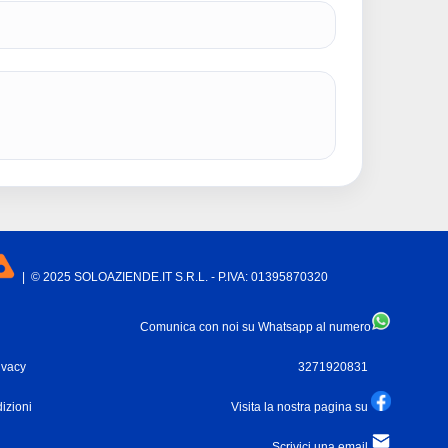
| © 2025 SOLOAZIENDE.IT S.R.L. - P.IVA: 01395870320
Comunica con noi su Whatsapp al numero
ivacy
3271920831
izioni
Visita la nostra pagina su
Scrivici una email