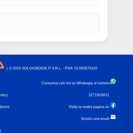
| © 2025 SOLOAZIENDE.IT S.R.L. - P.IVA: 01395870320
Comunica con noi su Whatsapp al numero
ivacy
3271920831
izioni
Visita la nostra pagina su
Scrivici una email
s